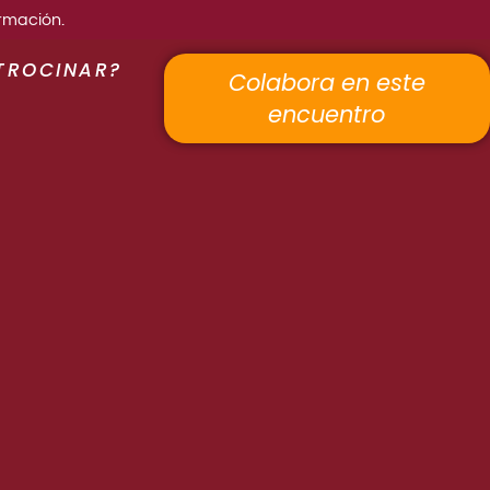
rmación.
TROCINAR?
Colabora en este
encuentro