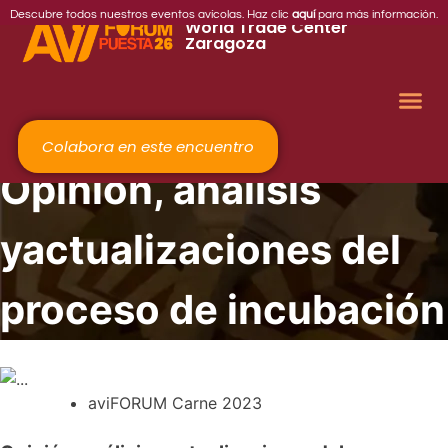
2026
Descubre todos nuestros eventos avícolas. Haz clic
aquí
para más información.
World Trade Center
Zaragoza
Colabora en este encuentro
Opinión, análisis
yactualizaciones del
proceso de incubación
aviFORUM Carne 2023