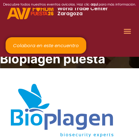
2026
Descubre todos nuestros eventos avícolas. Haz clic
aquí
para más información.
World Trade Center
Zaragoza
Colabora en este encuentro
Bioplagen puesta