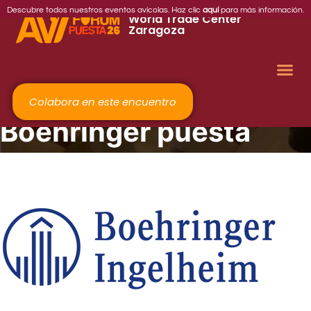
2026
Descubre todos nuestros eventos avícolas. Haz clic
aquí
para más información.
World Trade Center
Zaragoza
Colabora en este encuentro
Boehringer puesta