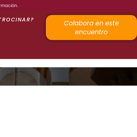
rmación.
TROCINAR?
Colabora en este
encuentro