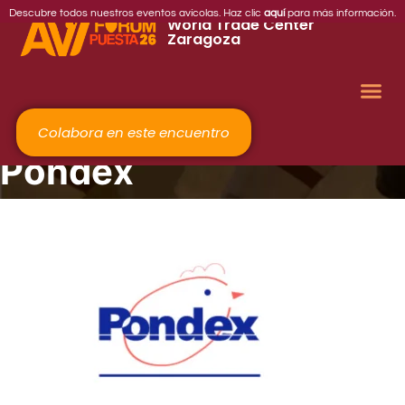
2026
Descubre todos nuestros eventos avícolas. Haz clic
aquí
para más información.
World Trade Center
Zaragoza
Colabora en este encuentro
Pondex