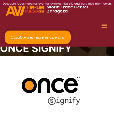
2026
Descubre todos nuestros eventos avícolas. Haz clic
aquí
para más información.
World Trade Center
Zaragoza
Colabora en este encuentro
ONCE SIGNIFY