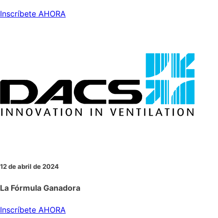
Inscríbete AHORA
12 de abril de 2024
La Fórmula Ganadora
Inscríbete AHORA