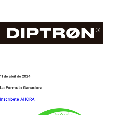
11 de abril de 2024
La Fórmula Ganadora
Inscríbete AHORA