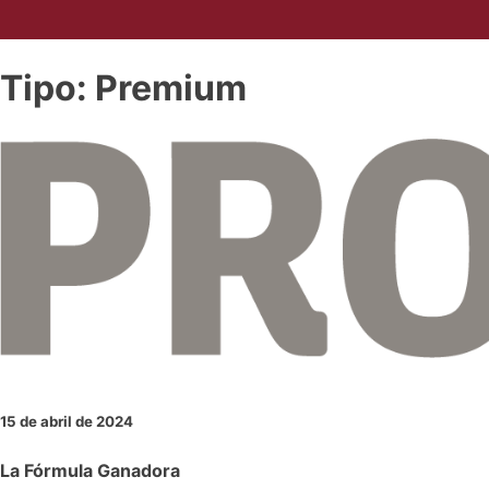
Tipo:
Premium
15 de abril de 2024
La Fórmula Ganadora