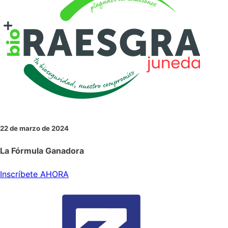
22 de marzo de 2024
La Fórmula Ganadora
Inscríbete AHORA