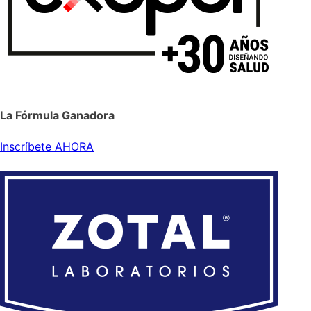
La Fórmula Ganadora
Inscríbete AHORA