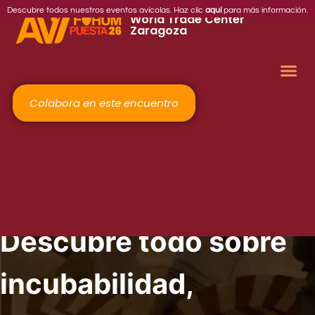
2026
Descubre todos nuestros eventos avícolas. Haz clic
aquí
para más información.
World Trade Center
Zaragoza
Colabora en este encuentro
Descubre todo sobre
incubabilidad,