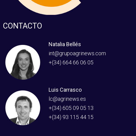
CONTACTO
Natalia Bellés
int@grupoagrinews.com
+(34) 664 66 06 05
Luis Carrasco
lc@agrinews.es
+(34) 605 09 05 13
+(34) 93 115 44 15